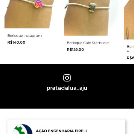
Berloque Instagram
R$140,00
Berloque Café Starbucks
Ber
R$155,00
PET
R$6
pratadalua_aju
Ver perfil