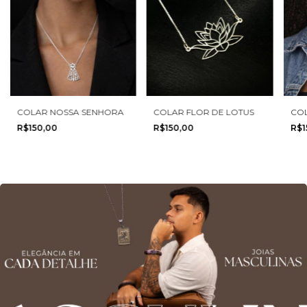
COLAR NOSSA SENHORA
COLAR FLOR DE LOTUS
CO
R$150,00
R$150,00
R$1